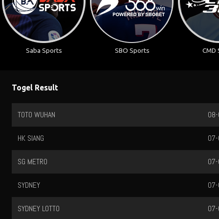
Saba Sports
SBO Sports
CMD 
Togel Result
AN
08-08-2026
07-08-2026
07-08-2026
07-08-2026
TTO
07-08-2026