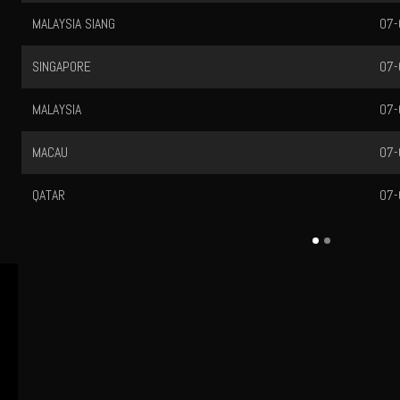
IANG
07-08-2026
07-08-2026
07-08-2026
07-08-2026
07-08-2026