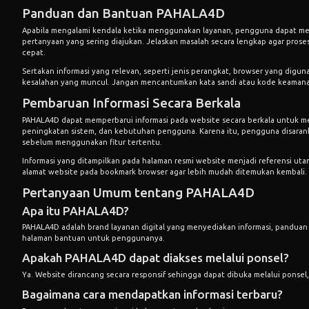
Panduan dan Bantuan PAHALA4D
Apabila mengalami kendala ketika menggunakan layanan, pengguna dapat m
pertanyaan yang sering diajukan. Jelaskan masalah secara lengkap agar pros
cepat.
Sertakan informasi yang relevan, seperti jenis perangkat, browser yang digun
kesalahan yang muncul. Jangan mencantumkan kata sandi atau kode keamana
Pembaruan Informasi Secara Berkala
PAHALA4D dapat memperbarui informasi pada website secara berkala untuk m
peningkatan sistem, dan kebutuhan pengguna. Karena itu, pengguna disara
sebelum menggunakan fitur tertentu.
Informasi yang ditampilkan pada halaman resmi website menjadi referensi u
alamat website pada bookmark browser agar lebih mudah ditemukan kembali.
Pertanyaan Umum tentang PAHALA4D
Apa itu PAHALA4D?
PAHALA4D adalah brand layanan digital yang menyediakan informasi, pandua
halaman bantuan untuk penggunanya.
Apakah PAHALA4D dapat diakses melalui ponsel?
Ya. Website dirancang secara responsif sehingga dapat dibuka melalui ponsel,
Bagaimana cara mendapatkan informasi terbaru?