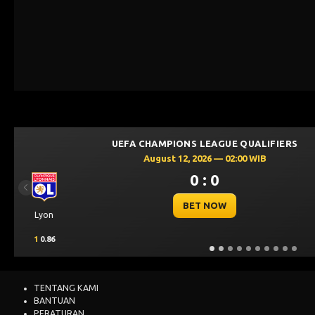
UEFA CHAMPIONS LEAGUE QUAL
August 12, 2026 — 01:30 WIB
0 : 0
Previous
BET NOW
SK Sturm Graz
-0.5
0.95
TENTANG KAMI
BANTUAN
PERATURAN