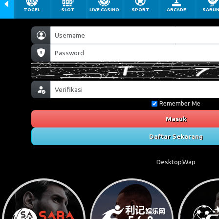
TOGEL
SLOT
LIVE CASINO
SPORT
ARCADE
SABU
Remember Me
Masuk
Daftar Sekarang
Desktop
Wap