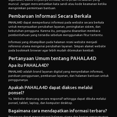
muncul. Jangan mencantumkan kata sandi atau kode keamanan ketika
mengirimkan permintaan bantuan.
Pembaruan Informasi Secara Berkala
PAHALA4D dapat memperbarui informasi pada website secara berkala
untuk menyesuaikan perubahan layanan, peningkatan sistem, dan
kebutuhan pengguna. Karena itu, pengguna disarankan membaca
pemberitahuan yang tersedia sebelum menggunakan fitur tertentu.
Informasi yang ditampilkan pada halaman resmi website menjadi
referensi utama mengenai perubahan layanan. Simpan alamat website
pada bookmark browser agar lebih mudah ditemukan kembali.
Pertanyaan Umum tentang PAHALA4D
Apa itu PAHALA4D?
PAHALA4D adalah brand layanan digital yang menyediakan informasi,
panduan penggunaan, pembaruan layanan, dan halaman bantuan untuk
penggunanya.
Apakah PAHALA4D dapat diakses melalui
ponsel?
Ya. Website dirancang secara responsif sehingga dapat dibuka melalui
ponsel, tablet, laptop, dan komputer desktop.
Bagaimana cara mendapatkan informasi terbaru?
Pengguna dapat mengunjungi halaman utama dan bagian pengumuman