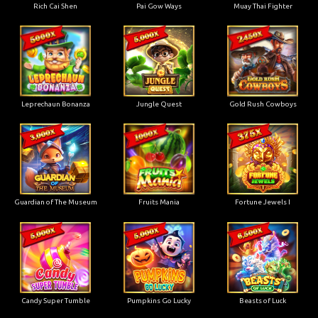
Rich Cai Shen
Pai Gow Ways
Muay Thai Fighter
Leprechaun Bonanza
Jungle Quest
Gold Rush Cowboys
Guardian of The Museum
Fruits Mania
Fortune Jewels I
Candy Super Tumble
Pumpkins Go Lucky
Beasts of Luck