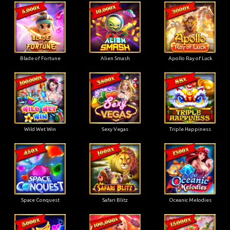
Blade of Fortune
Alien Smash
Apollo Ray of Luck
Wild Wet Win
Sexy Vegas
Triple Happiness
Space Conquest
Safari Blitz
Oceanic Melodies