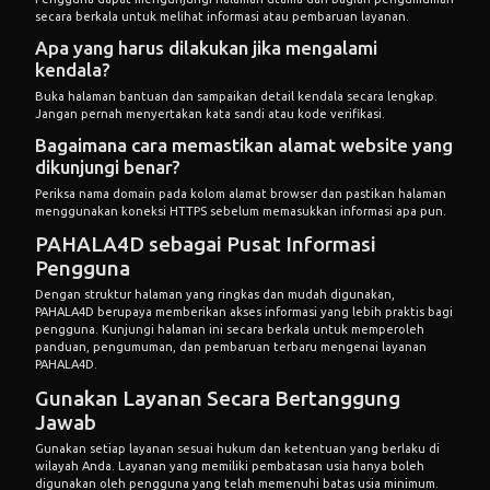
secara berkala untuk melihat informasi atau pembaruan layanan.
Apa yang harus dilakukan jika mengalami
kendala?
Buka halaman bantuan dan sampaikan detail kendala secara lengkap.
Jangan pernah menyertakan kata sandi atau kode verifikasi.
Bagaimana cara memastikan alamat website yang
dikunjungi benar?
Periksa nama domain pada kolom alamat browser dan pastikan halaman
menggunakan koneksi HTTPS sebelum memasukkan informasi apa pun.
PAHALA4D sebagai Pusat Informasi
Pengguna
Dengan struktur halaman yang ringkas dan mudah digunakan,
PAHALA4D berupaya memberikan akses informasi yang lebih praktis bagi
pengguna. Kunjungi halaman ini secara berkala untuk memperoleh
panduan, pengumuman, dan pembaruan terbaru mengenai layanan
PAHALA4D.
Gunakan Layanan Secara Bertanggung
Jawab
Gunakan setiap layanan sesuai hukum dan ketentuan yang berlaku di
wilayah Anda. Layanan yang memiliki pembatasan usia hanya boleh
digunakan oleh pengguna yang telah memenuhi batas usia minimum.