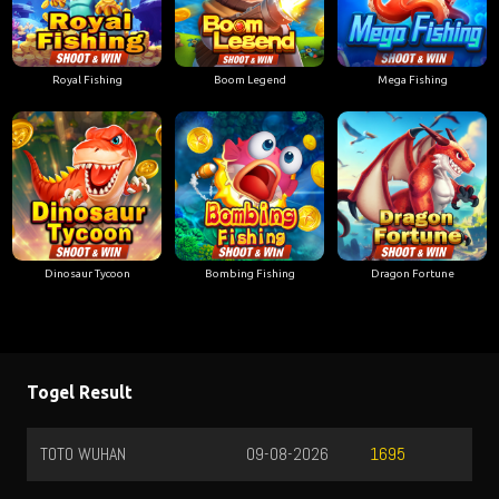
Royal Fishing
Boom Legend
Mega Fishing
Dinosaur Tycoon
Bombing Fishing
Dragon Fortune
Togel Result
026
HONGKONG
08-08-2026
1695