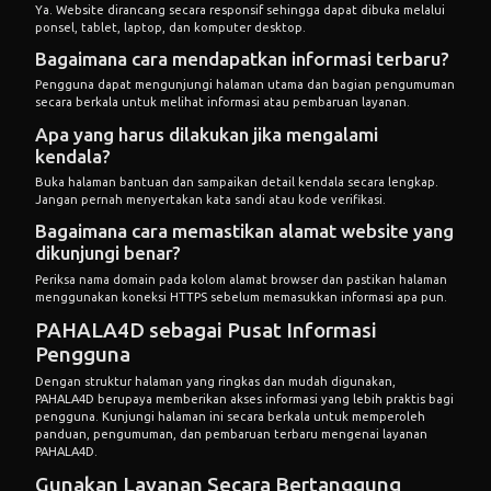
Ya. Website dirancang secara responsif sehingga dapat dibuka melalui
ponsel, tablet, laptop, dan komputer desktop.
Bagaimana cara mendapatkan informasi terbaru?
Pengguna dapat mengunjungi halaman utama dan bagian pengumuman
secara berkala untuk melihat informasi atau pembaruan layanan.
Apa yang harus dilakukan jika mengalami
kendala?
Buka halaman bantuan dan sampaikan detail kendala secara lengkap.
Jangan pernah menyertakan kata sandi atau kode verifikasi.
Bagaimana cara memastikan alamat website yang
dikunjungi benar?
Periksa nama domain pada kolom alamat browser dan pastikan halaman
menggunakan koneksi HTTPS sebelum memasukkan informasi apa pun.
PAHALA4D sebagai Pusat Informasi
Pengguna
Dengan struktur halaman yang ringkas dan mudah digunakan,
PAHALA4D berupaya memberikan akses informasi yang lebih praktis bagi
pengguna. Kunjungi halaman ini secara berkala untuk memperoleh
panduan, pengumuman, dan pembaruan terbaru mengenai layanan
PAHALA4D.
Gunakan Layanan Secara Bertanggung