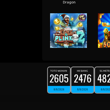
Dragon
Pine of Plinko 2
TOTO WUHAN
HK SIANG
SG MET
2605
2476
48
8/8/2026
8/8/2026
8/8/20
Water Margin
Out