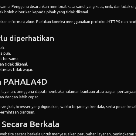
a. Pengguna disarankan membuat kata sandi yang kuat, unik, dan tidak digu
idak boleh diberikan kepada pihak yang tidak dikenal.
kan informasi akun. Pastikan koneksi menggunakan protokol HTTPS dan hindar
lu diperhatikan
ak.
a pun.
at bersama.
 tidak dikenal.
ivitas tidak wajar.
an PAHALA4D
 layanan, pengguna dapat membuka halaman bantuan atau bagian pertanyaan y
an dengan lebih cepat.
 perangkat, browser yang digunakan, waktu terjadinya kendala, serta pesan k
permintaan bantuan.
 Secara Berkala
bsite secara berkala untuk menyesuaikan perubahan layanan, peningkatan s