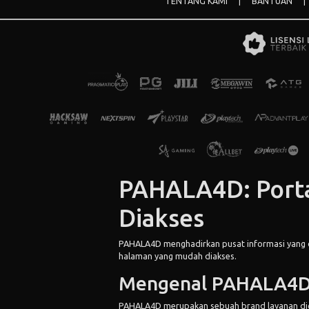
TENTANG KAMI
|
BANTUAN
|
Maneki Neko
Eye
PAHALA4D: Porta
Diakses
PAHALA4D menghadirkan pusat informasi yang d
halaman yang mudah diakses.
Mengenal PAHALA4
Lucky Fish
PAHALA4D merupakan sebuah brand layanan dig