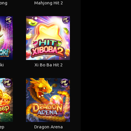
ong
Mahjong Hit 2
ki
Xi Bo Ba Hit 2
ep
Dragon Arena