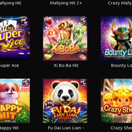
ahjong Hit
Mahjong Hit 2+
Crazy Mahj
Super Ace
Xi Bo Ba Hit
Bounty Lo
Happy Hit
Fu Dai Lian Lian -
Crazy She