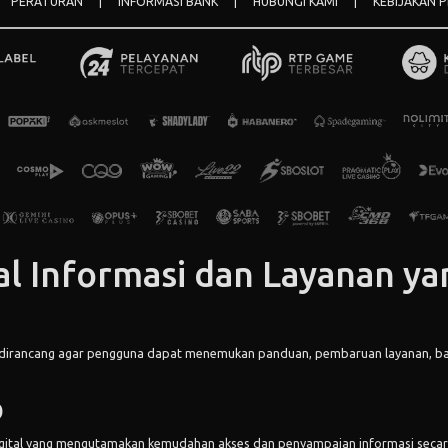
PERATURAN
|
INFORMASI BANK
|
HUBUNGI KAMI
|
KEBIJAKAN P
s of Fortune
Dragon Riches
Emperor Tre
l Informasi dan Layanan y
irancang agar pengguna dapat menemukan panduan, pembaruan layanan, bant
D
King-777
VIP Club
Gold Rus
ital yang mengutamakan kemudahan akses dan penyampaian informasi secara 