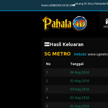
Selamat Datang Di Situs Pahala4d Kami
Kamis 6/08/2026 20:02:30
HO
Hasil Keluaran
SG METRO
Website:
www.sgmetr
No
Tanggal
1
06 Aug 2026
2
05 Aug 2026
3
04 Aug 2026
4
03 Aug 2026
5
02 Aug 2026