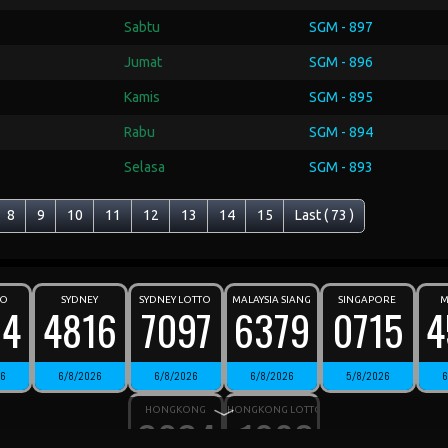
Sabtu
SGM - 897
Jumat
SGM - 896
Kamis
SGM - 895
Rabu
SGM - 894
Selasa
SGM - 893
8
9
10
11
12
13
14
15
Last ( 73 )
RO
SYDNEY
SYDNEY LOTTO
MALAYSIA SIANG
SINGAPORE
M
14
4816
7097
6379
0715
4
26
6/8/2026
6/8/2026
6/8/2026
5/8/2026
6
HONGKONG
HONGKONG LOTTO
3634
1083