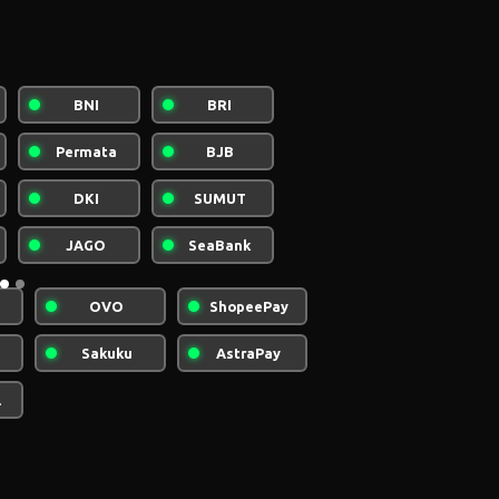
NOBU
Maybank
Mestika
Mega
OVO
ShopeePay
Sakuku
AstraPay
l