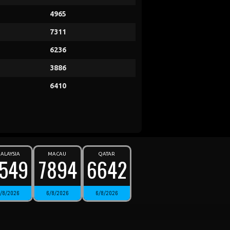
4965
7311
6236
3886
6410
ALAYSIA
MACAU
QATAR
549
7894
6642
/8/2026
6/8/2026
6/8/2026