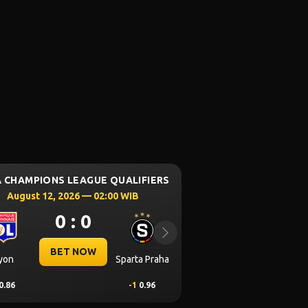
OTBALL F24 ELITE CLUB FRIENDLY
August 7, 2026 — 03:00 WIB
0 : 0
Next
BET NOW
verton
e-Arsenal
75
-0.85
0.75
0.61