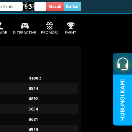
itus Pahala4d Kami Akan Memberikan Layanan Dengan Sepenuh Hati
Masuk
Daftar
ADE
INTERACTIVE
PROMOSI
EVENT
Result
8814
6892
5854
8681
6519