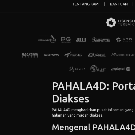
TENTANG KAMI
|
BANTUAN
|
PAHALA4D: Porta
Diakses
PAHALA4D menghadirkan pusat informasi yang d
halaman yang mudah diakses.
Mengenal PAHALA4