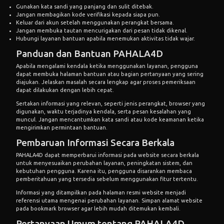
Gunakan kata sandi yang panjang dan sulit ditebak.
Jangan membagikan kode verifikasi kepada siapa pun.
Keluar dari akun setelah menggunakan perangkat bersama.
Jangan membuka tautan mencurigakan dari pesan tidak dikenal.
Hubungi layanan bantuan apabila menemukan aktivitas tidak wajar.
Panduan dan Bantuan PAHALA4D
Apabila mengalami kendala ketika menggunakan layanan, pengguna
dapat membuka halaman bantuan atau bagian pertanyaan yang sering
diajukan. Jelaskan masalah secara lengkap agar proses pemeriksaan
dapat dilakukan dengan lebih cepat.
Sertakan informasi yang relevan, seperti jenis perangkat, browser yang
digunakan, waktu terjadinya kendala, serta pesan kesalahan yang
muncul. Jangan mencantumkan kata sandi atau kode keamanan ketika
mengirimkan permintaan bantuan.
Pembaruan Informasi Secara Berkala
PAHALA4D dapat memperbarui informasi pada website secara berkala
untuk menyesuaikan perubahan layanan, peningkatan sistem, dan
kebutuhan pengguna. Karena itu, pengguna disarankan membaca
pemberitahuan yang tersedia sebelum menggunakan fitur tertentu.
Informasi yang ditampilkan pada halaman resmi website menjadi
referensi utama mengenai perubahan layanan. Simpan alamat website
pada bookmark browser agar lebih mudah ditemukan kembali.
Pertanyaan Umum tentang PAHALA4D