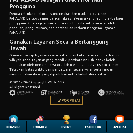
Pengguna
Dengan struktur halaman yang ringkas dan mudah digunakan,
PAHALA4D berupaya memberikan akses informasi yang lebih praktis bagi
pengguna. Kunjungi halaman ini secara berkala untuk memperoleh
panduan, pengumuman, dan pembaruan terbaru mengenai layanan
PAHALA4D.
Gunakan Layanan Secara Bertanggung
Jawab
Gunakan setiap layanan sesuai hukum dan ketentuan yang berlaku di
wilayah Anda. Layanan yang memiliki pembatasan usia hanya boleh
digunakan oleh pengguna yang telah memenuhi batas usia minimum.
Tetapkan batas waktu dan pengeluaran secara wajar serta jangan
menggunakan dana yang diperlukan untuk kebutuhan pokok.
© 2015 - 2026 Copyright PAHALA4D.
All Rights Reserved.
LAPOR PUSAT
BERANDA
PROMOSI
EVENT
FACEBOOK
LIVECHAT