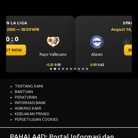
SPAIN LA LIGA
August 16, 2026 — 00:30 WIB
0 : 0
Previous
Next
BET NOW
Alaves
Getafe
0.00
0.62
0.00
-0.72
TENTANG KAMI
BANTUAN
PERATURAN
INFORMASI BANK
HUBUNGI KAMI
KEBIJAKAN PRIVASI
PERSETUJUAN COOKIES
PAHALA4D: Portal Informasi dan