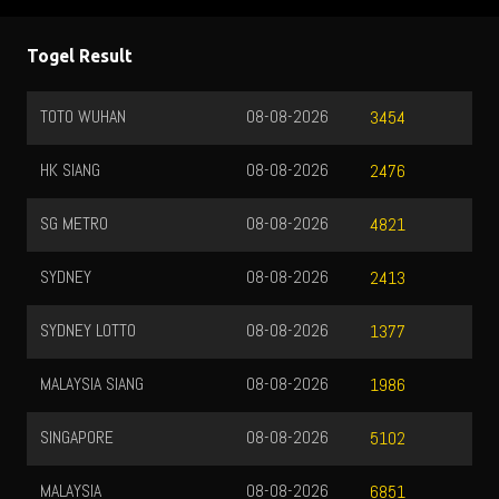
Togel Result
08-08-2026
HONGKONG
08-
3454
08-08-2026
HONGKONG LOTTO
08-
2476
08-08-2026
4821
08-08-2026
2413
08-08-2026
1377
08-08-2026
1986
08-08-2026
5102
08-08-2026
6851