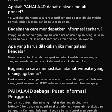
Apakah PAHALA4D dapat diakses melalui
ponsel?
Ya. Website dirancang secara responsif sehingga dapat dibuka melalui
ponsel, tablet, laptop, dan komputer desktop.
Bagaimana cara mendapatkan informasi terbaru?
Pengguna dapat mengunjungi halaman utama dan bagian pengumuman
secara berkala untuk melihat informasi atau pembaruan layanan.
Apa yang harus dilakukan jika mengalami
kendala?
Buka halaman bantuan dan sampaikan detail kendala secara lengkap.
Jangan pernah menyertakan kata sandi atau kode verifikasi.
Bagaimana cara memastikan alamat website yang
dikunjungi benar?
Periksa nama domain pada kolom alamat browser dan pastikan halaman
menggunakan koneksi HTTPS sebelum memasukkan informasi apa pun.
PAHALA4D sebagai Pusat Informasi
Pengguna
Dengan struktur halaman yang ringkas dan mudah digunakan,
PAHALA4D berupaya memberikan akses informasi yang lebih praktis bagi
pengguna. Kunjungi halaman ini secara berkala untuk memperoleh