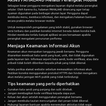
Sebagian besar pengguna mengakses layanan digital melalui perangkat
seluler. Oleh karena itu, halaman PAHALA4D dirancang agar tetap
nyaman digunakan pada berbagai ukuran layar. Pengguna dapat
membuka menu, membaca informasi, dan mengakses halaman bantuan
secara praktis melalui browser mobile.
Untuk memperoleh pengalaman yang lebih stabil, gunakan browser
versi terbaru dan pastikan koneksi internet berada dalam kondisi baik.
Hindari membuka terlalu banyak aplikasi secara bersamaan apabila
perangkat mengalami penurunan performa.
Menjaga Keamanan Informasi Akun
Keamanan akun merupakan tanggung jawab bersama. Pengguna
disarankan membuat kata sandi yang kuat, unik, dan tidak digunakan
pada layanan lain. Informasi seperti kata sandi, kode verifikasi, atau data
pribadi tidak boleh diberikan kepada pihak yang tidak dikenal.
Selalu periksa alamat website sebelum memasukkan informasi akun.
Pastikan koneksi menggunakan protokol HTTPS dan hindari mengakses
akun melalui jaringan Wi-Fi publik yang tidak terlindungi.
Tips keamanan yang perlu diperhatikan
Gunakan kata sandi yang panjang dan sulit ditebak.
Jangan membagikan kode verifikasi kepada siapa pun.
Keluar dari akun setelah menggunakan perangkat bersama.
Jangan membuka tautan mencurigakan dari pesan tidak dikenal.
Hubungi layanan bantuan apabila menemukan aktivitas tidak wajar.