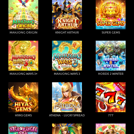
MAHJONG ORIGIN
KNIGHT ARTHUR
SUPER GEMS
MAHJONG WAYS 3+
MAHJONG WAYS 3
HORDE 2 WINTER
HIYAS GEMS
ATHENA・LUCKY SPREAD
777