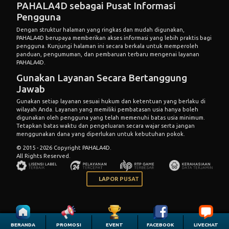
PAHALA4D sebagai Pusat Informasi
Pengguna
Dengan struktur halaman yang ringkas dan mudah digunakan,
PAHALA4D berupaya memberikan akses informasi yang lebih praktis bagi
pengguna. Kunjungi halaman ini secara berkala untuk memperoleh
panduan, pengumuman, dan pembaruan terbaru mengenai layanan
PAHALA4D.
Gunakan Layanan Secara Bertanggung
Jawab
Gunakan setiap layanan sesuai hukum dan ketentuan yang berlaku di
wilayah Anda. Layanan yang memiliki pembatasan usia hanya boleh
digunakan oleh pengguna yang telah memenuhi batas usia minimum.
Tetapkan batas waktu dan pengeluaran secara wajar serta jangan
menggunakan dana yang diperlukan untuk kebutuhan pokok.
© 2015 - 2026 Copyright PAHALA4D.
All Rights Reserved.
LAPOR PUSAT
BERANDA
PROMOSI
EVENT
FACEBOOK
LIVECHAT