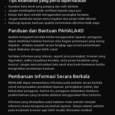
Tips keamanan yang perlu diperhatikan
Gunakan kata sandi yang panjang dan sulit ditebak.
Jangan membagikan kode verifikasi kepada siapa pun.
Keluar dari akun setelah menggunakan perangkat bersama.
Jangan membuka tautan mencurigakan dari pesan tidak dikenal.
Hubungi layanan bantuan apabila menemukan aktivitas tidak wajar.
Panduan dan Bantuan PAHALA4D
Apabila mengalami kendala ketika menggunakan layanan, pengguna
dapat membuka halaman bantuan atau bagian pertanyaan yang sering
diajukan. Jelaskan masalah secara lengkap agar proses pemeriksaan
dapat dilakukan dengan lebih cepat.
Sertakan informasi yang relevan, seperti jenis perangkat, browser yang
digunakan, waktu terjadinya kendala, serta pesan kesalahan yang
muncul. Jangan mencantumkan kata sandi atau kode keamanan ketika
mengirimkan permintaan bantuan.
Pembaruan Informasi Secara Berkala
PAHALA4D dapat memperbarui informasi pada website secara berkala
untuk menyesuaikan perubahan layanan, peningkatan sistem, dan
kebutuhan pengguna. Karena itu, pengguna disarankan membaca
pemberitahuan yang tersedia sebelum menggunakan fitur tertentu.
Informasi yang ditampilkan pada halaman resmi website menjadi
referensi utama mengenai perubahan layanan. Simpan alamat website
pada bookmark browser agar lebih mudah ditemukan kembali.