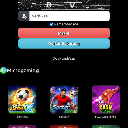
Remember Me
Masuk
Daftar Sekarang
Desktop
Wap
Microgaming
StrikerX
SoccerX
FlyX Cash Turbo