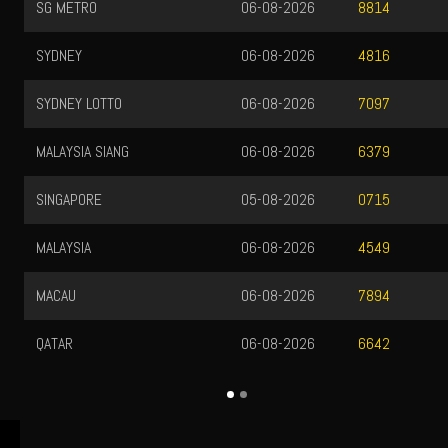
TRO
06-08-2026
8814
Y
06-08-2026
4816
 LOTTO
06-08-2026
7097
IA SIANG
06-08-2026
6379
ORE
05-08-2026
0715
IA
06-08-2026
4549
06-08-2026
7894
06-08-2026
6642