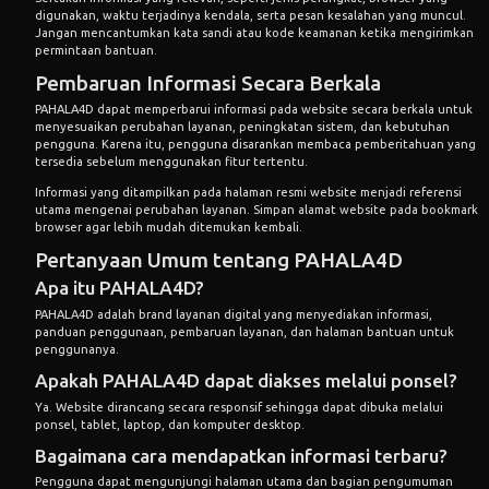
digunakan, waktu terjadinya kendala, serta pesan kesalahan yang muncul.
Jangan mencantumkan kata sandi atau kode keamanan ketika mengirimkan
permintaan bantuan.
Pembaruan Informasi Secara Berkala
PAHALA4D dapat memperbarui informasi pada website secara berkala untuk
menyesuaikan perubahan layanan, peningkatan sistem, dan kebutuhan
pengguna. Karena itu, pengguna disarankan membaca pemberitahuan yang
tersedia sebelum menggunakan fitur tertentu.
Informasi yang ditampilkan pada halaman resmi website menjadi referensi
utama mengenai perubahan layanan. Simpan alamat website pada bookmark
browser agar lebih mudah ditemukan kembali.
Pertanyaan Umum tentang PAHALA4D
Apa itu PAHALA4D?
PAHALA4D adalah brand layanan digital yang menyediakan informasi,
panduan penggunaan, pembaruan layanan, dan halaman bantuan untuk
penggunanya.
Apakah PAHALA4D dapat diakses melalui ponsel?
Ya. Website dirancang secara responsif sehingga dapat dibuka melalui
ponsel, tablet, laptop, dan komputer desktop.
Bagaimana cara mendapatkan informasi terbaru?
Pengguna dapat mengunjungi halaman utama dan bagian pengumuman