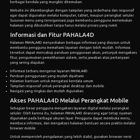
berbagai kendala yang mungkin ditemukan.
Website ini dikembangkan dengan tampilan yang sederhana dan responsif
agar dapat digunakan melalui komputer, tablet, maupun perangkat seluler.
Susunan menu yang terorganisasi juga membantu pengguna menemukan
halaman yang dibutuhkan tanpa harus melalui proses yang rumit.
Informasi dan Fitur PAHALA4D
Halaman PAHALA4D menyediakan berbagai informasi yang disusun untuk
membantu pengguna memahami layanan dengan lebih mudah. Informasi
tersebut dapat mencakup panduan penggunaan akun, petunjuk mengakses
fitur, pengumuman pemeliharaan sistem, serta jawaban atas pertanyaan
yang sering diajukan.
Informasi terbaru mengenai layanan PAHALA4D.
Panduan penggunaan yang mudah dipahami.
Halaman bantuan untuk mengatasi kendala umum.
Tampilan responsif untuk perangkat desktop dan mobile.
Navigasi yang ringkas dan mudah digunakan.
Akses PAHALA4D Melalui Perangkat Mobile
Sebagian besar pengguna mengakses layanan digital melalui perangkat
seluler. Oleh karena itu, halaman PAHALA4D dirancang agar tetap nyaman
digunakan pada berbagai ukuran layar. Pengguna dapat membuka menu,
membaca informasi, dan mengakses halaman bantuan secara praktis melalui
browser mobile.
Untuk memperoleh pengalaman yang lebih stabil, gunakan browser versi